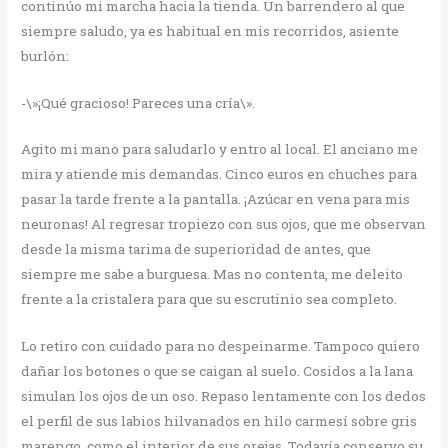
continúo mi marcha hacia la tienda. Un barrendero al que
siempre saludo, ya es habitual en mis recorridos, asiente
burlón:
-\»¡Qué gracioso! Pareces una cría\».
Agito mi mano para saludarlo y entro al local. El anciano me
mira y atiende mis demandas. Cinco euros en chuches para
pasar la tarde frente a la pantalla. ¡Azúcar en vena para mis
neuronas! Al regresar tropiezo con sus ojos, que me observan
desde la misma tarima de superioridad de antes, que
siempre me sabe a burguesa. Mas no contenta, me deleito
frente a la cristalera para que su escrutinio sea completo.
Lo retiro con cuidado para no despeinarme. Tampoco quiero
dañar los botones o que se caigan al suelo. Cosidos a la lana
simulan los ojos de un oso. Repaso lentamente con los dedos
el perfil de sus labios hilvanados en hilo carmesí sobre gris
marengo, como el interior de sus orejas. Todavía conservo su