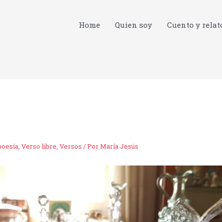
Home
Quien soy
Cuento y relat
poesía
,
Verso libre
,
Versos
/ Por
María Jesús