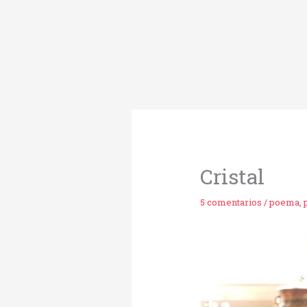
Ir
al
contenido
Cristal
5 comentarios
/
poema
,