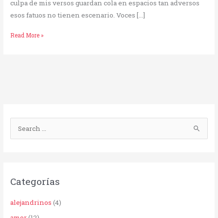
culpa de mis versos guardan cola en espacios tan adversos
esos fatuos no tienen escenario. Voces […]
Read More »
B
u
s
c
Categorías
a
r
alejandrinos
(4)
p
amor
(12)