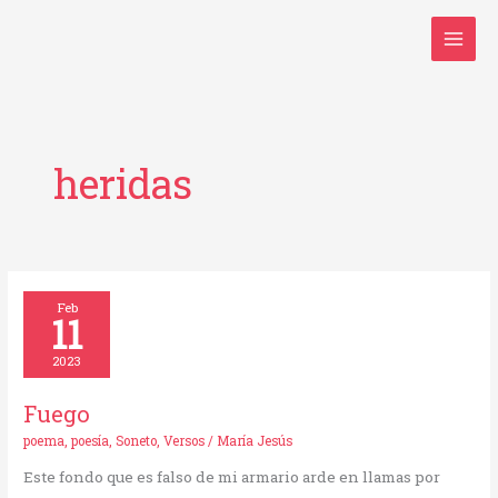
Ir
al
contenido
heridas
Fuego
Feb
11
2023
Fuego
poema
,
poesía
,
Soneto
,
Versos
/
María Jesús
Este fondo que es falso de mi armario arde en llamas por