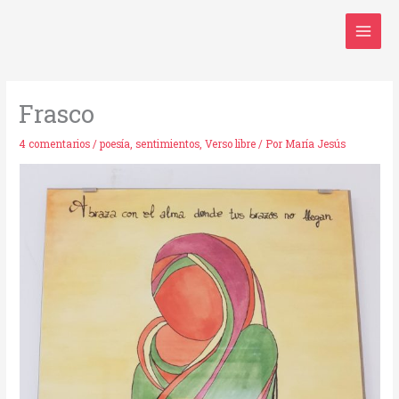
Ir
al
contenido
Frasco
4 comentarios
/
poesía
,
sentimientos
,
Verso libre
/ Por
María Jesús