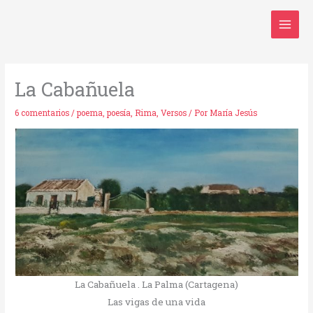
Ir
al
contenido
La Cabañuela
6 comentarios
/
poema
,
poesía
,
Rima
,
Versos
/ Por
María Jesús
La Cabañuela . La Palma (Cartagena)
Las vigas de una vida