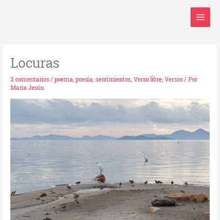
Ir
al
contenido
Locuras
2 comentarios
/
poema
,
poesía
,
sentimientos
,
Verso libre
,
Versos
/ Por
María Jesús