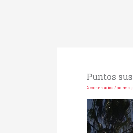
Ir
al
contenido
Puntos su
2 comentarios
/
poema
,