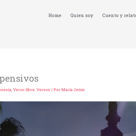
Home
Quien soy
Cuento y relat
spensivos
poesía
,
Verso libre
,
Versos
/ Por
María Jesús