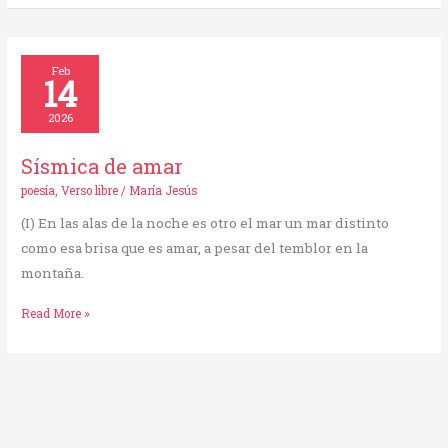
Sísmica
Feb
14
de
amar
2026
Sísmica de amar
poesía
,
Verso libre
/
María Jesús
(I) En las alas de la noche es otro el mar un mar distinto
como esa brisa que es amar, a pesar del temblor en la
montaña.
Read More »