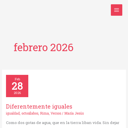
Ir
al
contenido
febrero 2026
Diferentemente
Feb
28
iguales
2026
Diferentemente iguales
igualdad
,
octosílabos
,
Rima
,
Versos
/
María Jesús
Como dos gotas de agua, que en la tierra liban vida. Sin dejar