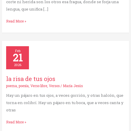
corte ni herida son los otros esa fragua, donde se forja una
lengua, que unifica […]
Read More »
la
Feb
21
risa
de
2026
tus
ojos
la risa de tus ojos
poema
,
poesía
,
Verso libre
,
Versos
/
María Jesús
Hay un pájaro en tus ojos, a veces gorrión, y otras halcón, que
torna en colibrí. Hay un pájaro en tu boca, que a veces canta y
otras
Read More »