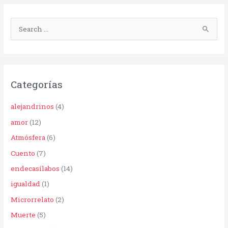
B
u
s
c
Categorías
a
r
alejandrinos
(4)
p
amor
(12)
o
Atmósfera
(6)
r
Cuento
(7)
:
endecasílabos
(14)
igualdad
(1)
Microrrelato
(2)
Muerte
(5)