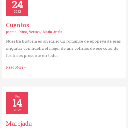
24
2022
Cuentos
poema
,
Rima
,
Versos
/
María Jesús
Nuestra historia es un idilio un romance de epopeya de esas
miguitas con huella el mejor de mis colirios de ese color de
los lirios presente en todos
Read More »
Marejada
Sep
14
2022
Marejada