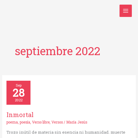
Ir
al
contenido
septiembre 2022
Inmortal
Sep
28
2022
Inmortal
poema
,
poesía
,
Verso libre
,
Versos
/
María Jesús
Trozo inútil de materia sin esencia ni humanidad. muerte