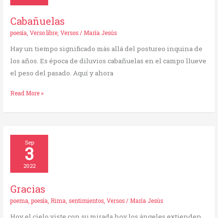
Cabañuelas
poesía
,
Verso libre
,
Versos
/
María Jesús
Hay un tiempo significado más allá del postureo inquina de
los años. Es época de diluvios cabañuelas en el campo llueve
el peso del pasado. Aquí y ahora
Read More »
Gracias
Sep
3
2022
Gracias
poema
,
poesía
,
Rima
,
sentimientos
,
Versos
/
María Jesús
Hoy el cielo viste con su mirada hoy los ángeles extienden