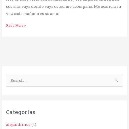
sus alas vaya donde vaya usted me acompaña. Me acaricia su
voz cada mañana es su amor
Read More »
B
u
s
c
Categorías
a
r
alejandrinos
(4)
p