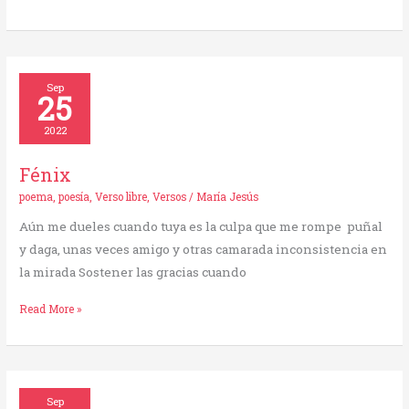
Fénix
Sep
25
2022
Fénix
poema
,
poesía
,
Verso libre
,
Versos
/
María Jesús
Aún me dueles cuando tuya es la culpa que me rompe puñal
y daga, unas veces amigo y otras camarada inconsistencia en
la mirada Sostener las gracias cuando
Read More »
Cuentos
Sep