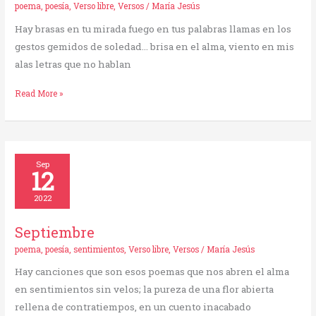
poema
,
poesía
,
Verso libre
,
Versos
/
María Jesús
Hay brasas en tu mirada fuego en tus palabras llamas en los
gestos gemidos de soledad… brisa en el alma, viento en mis
alas letras que no hablan
Read More »
Septiembre
Sep
12
2022
Septiembre
poema
,
poesía
,
sentimientos
,
Verso libre
,
Versos
/
María Jesús
Hay canciones que son esos poemas que nos abren el alma
en sentimientos sin velos; la pureza de una flor abierta
rellena de contratiempos, en un cuento inacabado