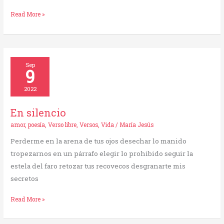
Read More »
En
Sep
9
silencio
2022
En silencio
amor
,
poesía
,
Verso libre
,
Versos
,
Vida
/
María Jesús
Perderme en la arena de tus ojos desechar lo manido
tropezarnos en un párrafo elegir lo prohibido seguir la
estela del faro retozar tus recovecos desgranarte mis
secretos
Read More »