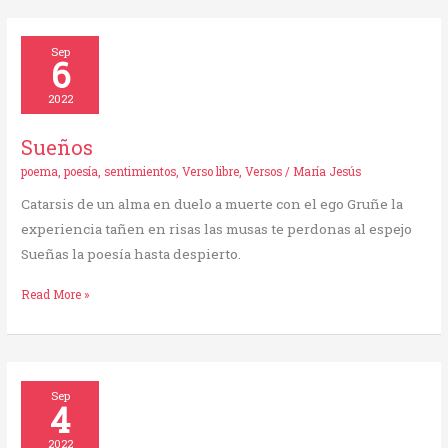
Sueños
Sep
6
2022
Sueños
poema
,
poesía
,
sentimientos
,
Verso libre
,
Versos
/
María Jesús
Catarsis de un alma en duelo a muerte con el ego Gruñe la
experiencia tañen en risas las musas te perdonas al espejo
Sueñas la poesía hasta despierto.
Read More »
Cabañuelas
Sep
4
2022