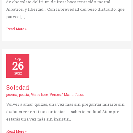
de chocolate delirium de fresa boca tentación mortal.
Albatros, y libertad… Con la brevedad del beso distraído, que
parece […]
Read More »
Soledad
Sep
26
2022
Soledad
poema
,
poesía
,
Verso libre
,
Versos
/
María Jesús
Volver a amar, quizás, una vez más sin preguntar mirarte sin
dudar creer en ti no contestar… saberte mi final Siempre
estarás una vez más sin insistir…
Read More »