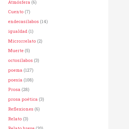
Atmósfera
(6)
r
:
Cuento
(7)
endecasílabos
(14)
igualdad
(1)
Microrrelato
(2)
Muerte
(5)
octosílabos
(3)
poema
(127)
poesía
(108)
Prosa
(28)
prosa poética
(3)
Reflexiones
(6)
Relato
(3)
Relato breve
(20)