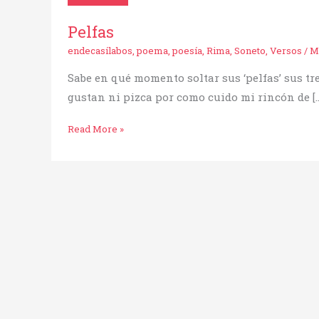
Pelfas
endecasílabos
,
poema
,
poesía
,
Rima
,
Soneto
,
Versos
/
M
Sabe en qué momento soltar sus ‘pelfas’ sus tr
gustan ni pizca por como cuido mi rincón de […
Read More »