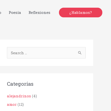
o
Poesía
Reflexiones
¿Hablamos?
B
u
s
c
Categorías
a
r
alejandrinos
(4)
p
amor
(12)
o