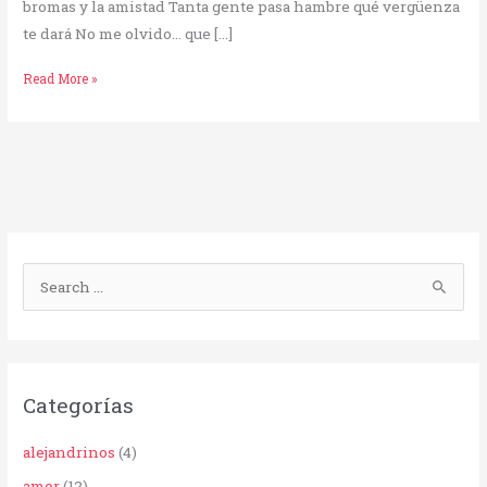
bromas y la amistad Tanta gente pasa hambre qué vergüenza
te dará No me olvido… que […]
Read More »
B
u
s
c
Categorías
a
r
alejandrinos
(4)
p
amor
(12)