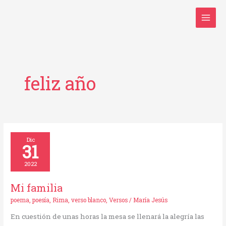
Ir
al
contenido
feliz año
Mi
Dic
31
familia
2022
Mi familia
poema
,
poesía
,
Rima
,
verso blanco
,
Versos
/
María Jesús
En cuestión de unas horas la mesa se llenará la alegría las