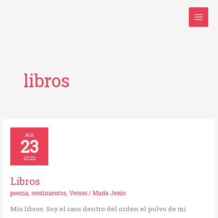
Ir
al
contenido
libros
Libros
Abr
23
2022
Libros
poema
,
sentimientos
,
Versos
/
María Jesús
Mis libros. Soy el caos dentro del orden el polvo de mi