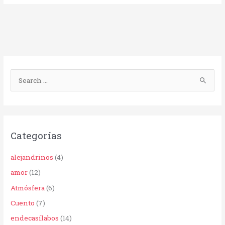
B
u
s
c
Categorías
a
r
alejandrinos
(4)
p
amor
(12)
o
Atmósfera
(6)
r
Cuento
(7)
:
endecasílabos
(14)