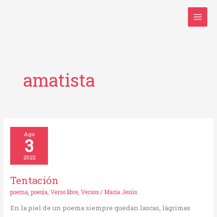
Ir
al
contenido
amatista
Tentación
Ago
3
2022
Tentación
poema
,
poesía
,
Verso libre
,
Versos
/
María Jesús
En la piel de un poema siempre quedan lascas, lágrimas