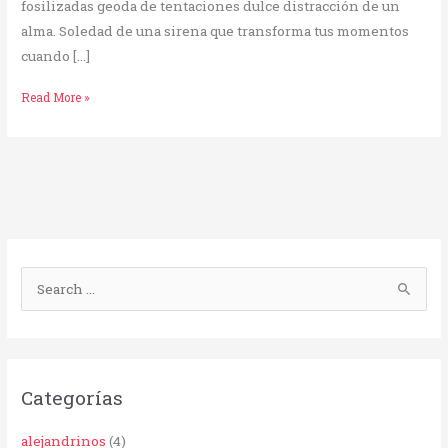
fosilizadas geoda de tentaciones dulce distracción de un
alma. Soledad de una sirena que transforma tus momentos
cuando […]
Read More »
B
u
s
c
Categorías
a
r
alejandrinos
(4)