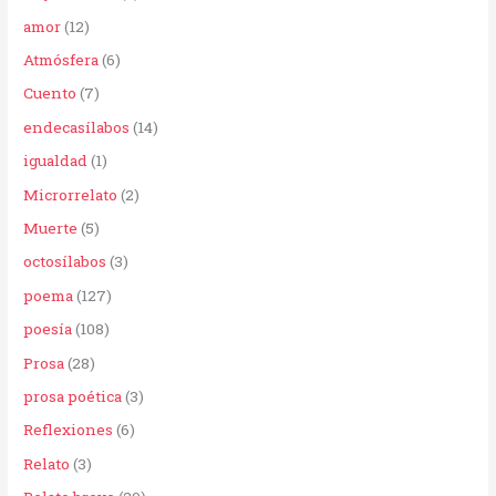
p
amor
(12)
o
Atmósfera
(6)
r
Cuento
(7)
:
endecasílabos
(14)
igualdad
(1)
Microrrelato
(2)
Muerte
(5)
octosílabos
(3)
poema
(127)
poesía
(108)
Prosa
(28)
prosa poética
(3)
Reflexiones
(6)
Relato
(3)