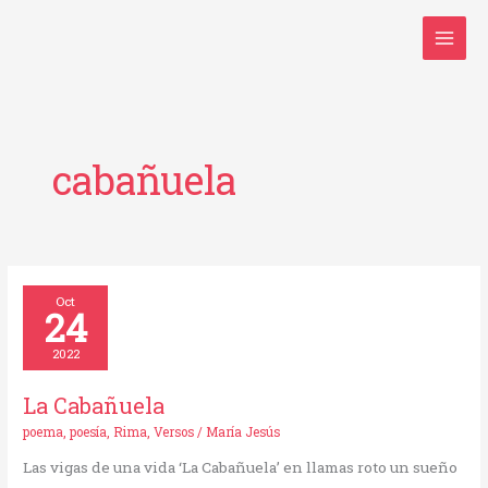
Ir
al
contenido
cabañuela
La
Oct
24
Cabañuela
2022
La Cabañuela
poema
,
poesía
,
Rima
,
Versos
/
María Jesús
Las vigas de una vida ‘La Cabañuela’ en llamas roto un sueño