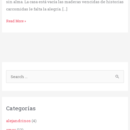
sin alma. La casa está vacía las maderas vencidas de historias
carcomidas le falta la alegría. […]
Read More »
B
u
s
c
Categorías
a
r
alejandrinos
(4)
p
amor
(12)