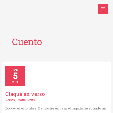
Ir
al
contenido
Cuento
Claqué
Sep
5
en
verso
2021
Claqué en verso
Versos
/
María Jesús
Dobby, el elfo libre. De noche en la madrugada he soñado un