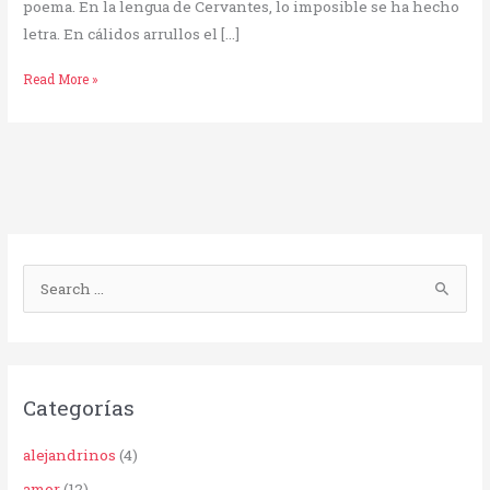
poema. En la lengua de Cervantes, lo imposible se ha hecho
letra. En cálidos arrullos el […]
Read More »
B
u
s
c
Categorías
a
r
alejandrinos
(4)
p
amor
(12)