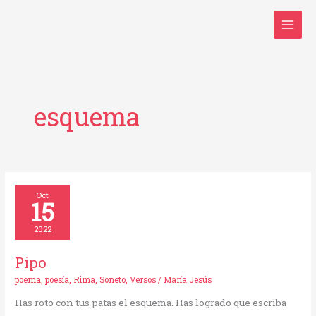
Ir
al
contenido
esquema
Pipo
Oct
15
2022
Pipo
poema
,
poesía
,
Rima
,
Soneto
,
Versos
/
María Jesús
Has roto con tus patas el esquema. Has logrado que escriba