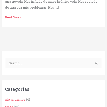
una novela. Has inflado de amor la única vela. Has soplado
de una vez mis problemas. Has […]
Read More »
B
u
s
c
Categorías
a
r
alejandrinos
(4)
p
amor
(12)