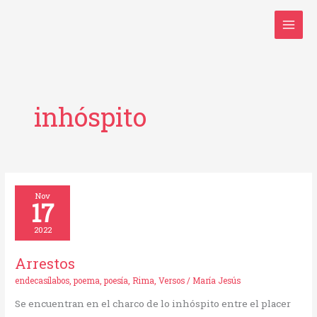
Ir
al
contenido
inhóspito
Arrestos
Nov
17
2022
Arrestos
endecasílabos
,
poema
,
poesía
,
Rima
,
Versos
/
María Jesús
Se encuentran en el charco de lo inhóspito entre el placer