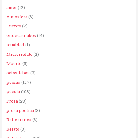
p
amor
(12)
o
Atmósfera
(6)
r
Cuento
(7)
:
endecasílabos
(14)
igualdad
(1)
Microrrelato
(2)
Muerte
(5)
octosílabos
(3)
poema
(127)
poesía
(108)
Prosa
(28)
prosa poética
(3)
Reflexiones
(6)
Relato
(3)