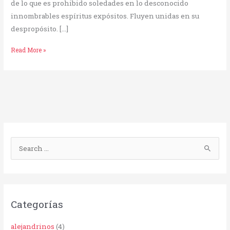
de lo que es prohibido soledades en lo desconocido
innombrables espíritus expósitos. Fluyen unidas en su
despropósito. […]
Read More »
B
u
s
c
Categorías
a
r
alejandrinos
(4)