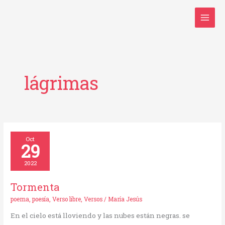
Ir
al
contenido
lágrimas
Tormenta
Oct
29
2022
Tormenta
poema
,
poesía
,
Verso libre
,
Versos
/
María Jesús
En el cielo está lloviendo y las nubes están negras. se