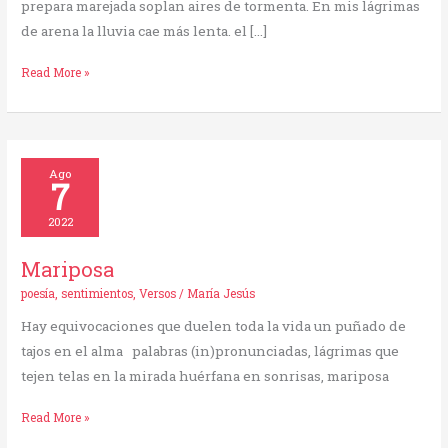
prepara marejada soplan aires de tormenta. En mis lágrimas
de arena la lluvia cae más lenta. el […]
Read More »
Mariposa
Ago
7
2022
Mariposa
poesía
,
sentimientos
,
Versos
/
María Jesús
Hay equivocaciones que duelen toda la vida un puñado de
tajos en el alma palabras (in)pronunciadas, lágrimas que
tejen telas en la mirada huérfana en sonrisas, mariposa
Read More »