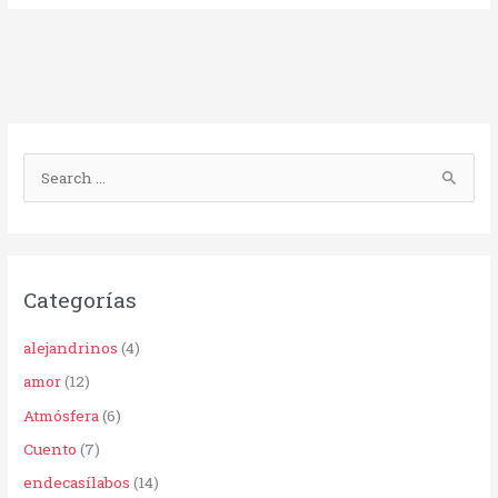
B
u
s
c
Categorías
a
r
alejandrinos
(4)
p
amor
(12)
o
Atmósfera
(6)
r
Cuento
(7)
:
endecasílabos
(14)