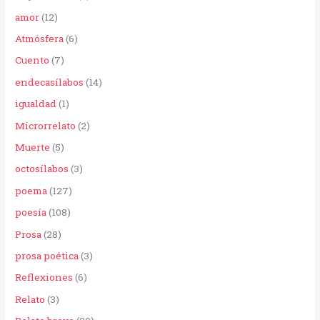
p
amor
(12)
o
Atmósfera
(6)
r
Cuento
(7)
:
endecasílabos
(14)
igualdad
(1)
Microrrelato
(2)
Muerte
(5)
octosílabos
(3)
poema
(127)
poesía
(108)
Prosa
(28)
prosa poética
(3)
Reflexiones
(6)
Relato
(3)