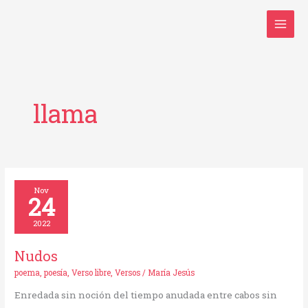
Ir
al
contenido
llama
Nudos
Nov
24
2022
Nudos
poema
,
poesía
,
Verso libre
,
Versos
/
María Jesús
Enredada sin noción del tiempo anudada entre cabos sin