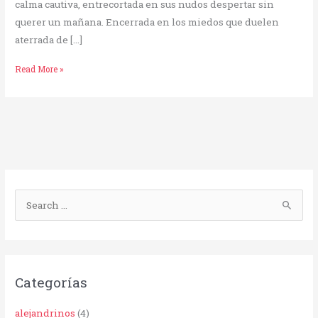
calma cautiva, entrecortada en sus nudos despertar sin
querer un mañana. Encerrada en los miedos que duelen
aterrada de […]
Read More »
B
u
s
c
Categorías
a
r
alejandrinos
(4)