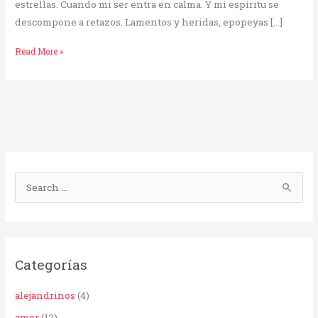
estrellas. Cuando mi ser entra en calma. Y mi espíritu se
descompone a retazos. Lamentos y heridas, epopeyas […]
Read More »
B
u
s
c
Categorías
a
r
alejandrinos
(4)
p
amor
(12)