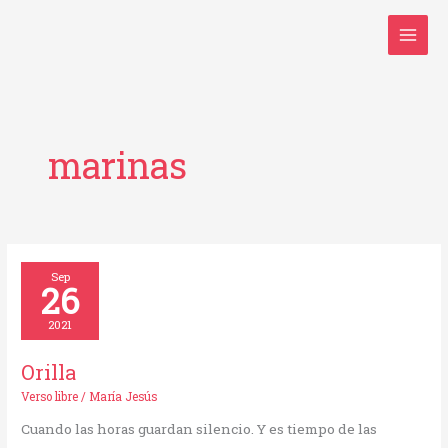
Ir
al
contenido
marinas
Orilla
Sep
26
2021
Orilla
Verso libre
/
María Jesús
Cuando las horas guardan silencio. Y es tiempo de las