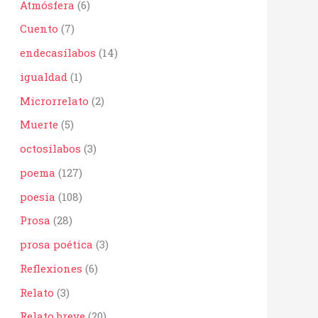
Atmósfera
(6)
r
:
Cuento
(7)
endecasílabos
(14)
igualdad
(1)
Microrrelato
(2)
Muerte
(5)
octosílabos
(3)
poema
(127)
poesía
(108)
Prosa
(28)
prosa poética
(3)
Reflexiones
(6)
Relato
(3)
Relato breve
(20)