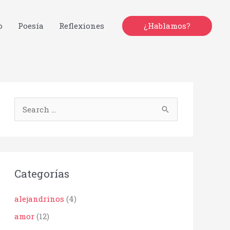
o
Poesía
Reflexiones
¿Hablamos?
B
u
s
c
Categorías
a
r
alejandrinos
(4)
p
amor
(12)
o