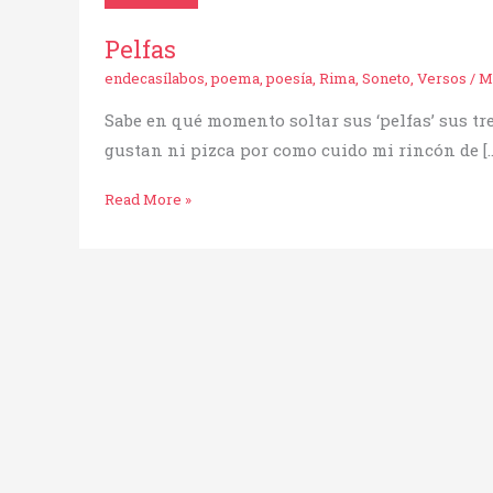
Pelfas
endecasílabos
,
poema
,
poesía
,
Rima
,
Soneto
,
Versos
/
M
Sabe en qué momento soltar sus ‘pelfas’ sus tr
gustan ni pizca por como cuido mi rincón de […
Read More »