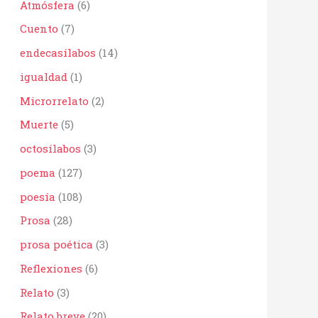
Atmósfera
(6)
r
:
Cuento
(7)
endecasílabos
(14)
igualdad
(1)
Microrrelato
(2)
Muerte
(5)
octosílabos
(3)
poema
(127)
poesía
(108)
Prosa
(28)
prosa poética
(3)
Reflexiones
(6)
Relato
(3)
Relato breve
(20)