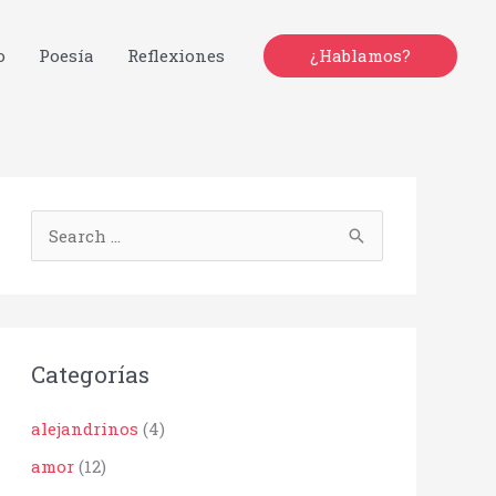
o
Poesía
Reflexiones
¿Hablamos?
B
u
s
c
Categorías
a
r
alejandrinos
(4)
p
amor
(12)
o