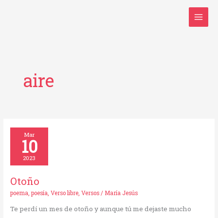
Ir
al
contenido
aire
Otoño
Mar
10
2023
Otoño
poema
,
poesía
,
Verso libre
,
Versos
/
María Jesús
Te perdí un mes de otoño y aunque tú me dejaste mucho