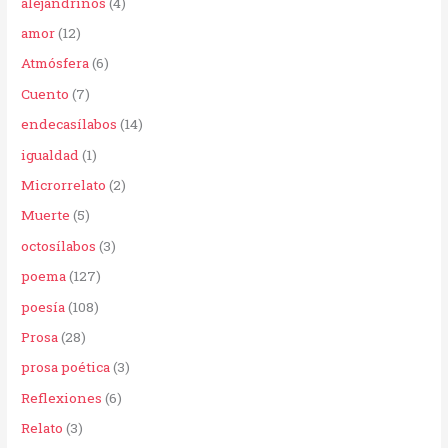
alejandrinos
(4)
p
amor
(12)
o
Atmósfera
(6)
r
Cuento
(7)
:
endecasílabos
(14)
igualdad
(1)
Microrrelato
(2)
Muerte
(5)
octosílabos
(3)
poema
(127)
poesía
(108)
Prosa
(28)
prosa poética
(3)
Reflexiones
(6)
Relato
(3)