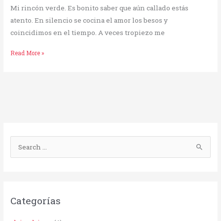
Mi rincón verde. Es bonito saber que aún callado estás
atento. En silencio se cocina el amor los besos y
coincidimos en el tiempo. A veces tropiezo me
Read More »
B
u
s
c
Categorías
a
r