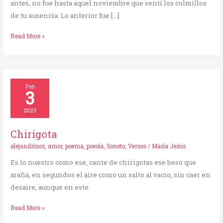
antes, no fue hasta aquel noviembre que sentí los colmillos
de tu ausencia. Lo anterior fue […]
Read More »
Chirigota
Feb
3
2023
Chirigota
alejandrinos
,
amor
,
poema
,
poesía
,
Soneto
,
Versos
/
María Jesús
Es lo nuestro como ese, cante de chirigotas ese beso que
araña, en segundos el aire como un salto al vacío, sin caer en
desaire, aunque en este
Read More »