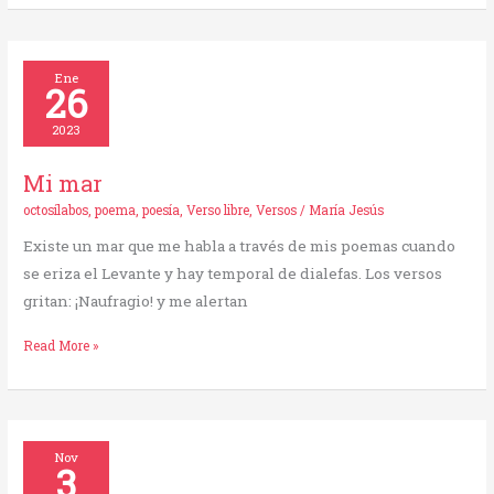
Mi
Ene
26
mar
2023
Mi mar
octosílabos
,
poema
,
poesía
,
Verso libre
,
Versos
/
María Jesús
Existe un mar que me habla a través de mis poemas cuando
se eriza el Levante y hay temporal de dialefas. Los versos
gritan: ¡Naufragio! y me alertan
Read More »
Cristal
Nov
3